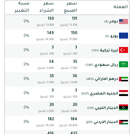
سعر
سعر
نسبة
العملة
المبيع
الشراء
التغيير
130
131
دولار
0%
($)
(قديم) 13,100
(قديم) 13,000
149
150
0%
يورو
(€)
(قديم) 15,000
(قديم) 14,900
3
3
0%
ليرة تركية
(TRY)
(قديم) 300
(قديم) 300
34
35
0%
ريال سعودي
(SAR)
(قديم) 3,500
(قديم) 3,400
35
36
درهم اماراتي
0%
(AED)
(قديم) 3,600
(قديم) 3,500
3
3
0%
الجنيه المصري
(EGP)
(قديم) 300
(قديم) 300
20
20
0%
الدينار الليبي
(LYD)
(قديم) 2,000
(قديم) 2,000
182
184
الدينار الاردني
0%
(JOD)
(قديم) 18,400
(قديم) 18,200