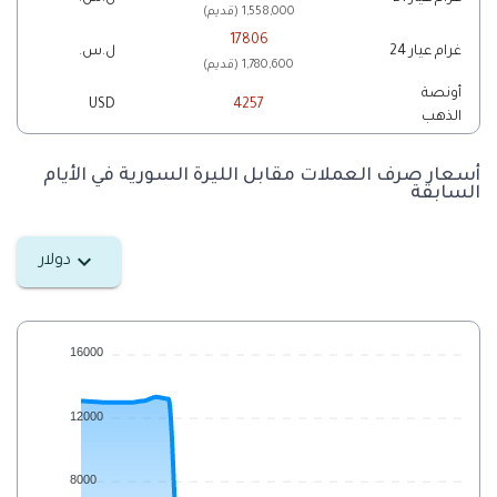
(قديم) 1,558,000
17806
غرام عيار 24
ل.س.
(قديم) 1,780,600
أونصة
USD
4257
الذهب
أسعار صرف العملات مقابل الليرة السورية في الأيام
السابقة
دولار
16000
12000
8000