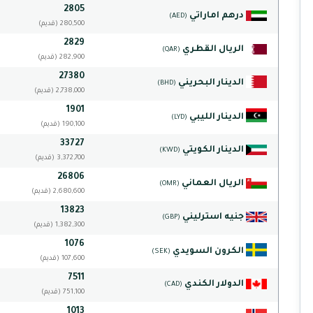
2805
درهم اماراتي
(AED)
(قديم) 280,500
2829
الريال القطري
(QAR)
(قديم) 282,900
27380
الدينار البحريني
(BHD)
(قديم) 2,738,000
1901
الدينار الليبي
(LYD)
(قديم) 190,100
33727
الدينار الكويتي
(KWD)
(قديم) 3,372,700
26806
الريال العماني
(OMR)
(قديم) 2,680,600
13823
جنيه استرليني
(GBP)
(قديم) 1,382,300
1076
الكرون السويدي
(SEK)
(قديم) 107,600
7511
الدولار الكندي
(CAD)
(قديم) 751,100
1013