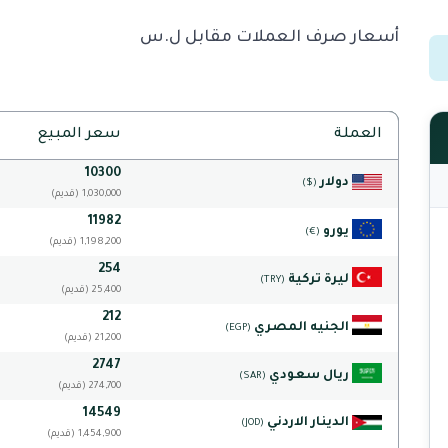
أسعار صرف العملات مقابل ل.س
العملة
سعر المبيع
10300
دولار
($)
(قديم) 1,030,000
11982
يورو
(€)
(قديم) 1,198,200
254
ليرة تركية
(TRY)
(قديم) 25,400
212
الجنيه المصري
(EGP)
(قديم) 21,200
2747
ريال سعودي
(SAR)
(قديم) 274,700
14549
الدينار الاردني
(JOD)
(قديم) 1,454,900